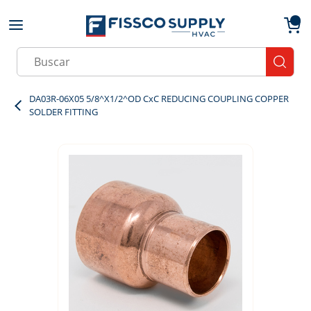
Skip to main content
menu
{0}
Site Search
submit
DA03R-06X05 5/8^X1/2^OD CxC REDUCING COUPLING COPPER
SOLDER FITTING