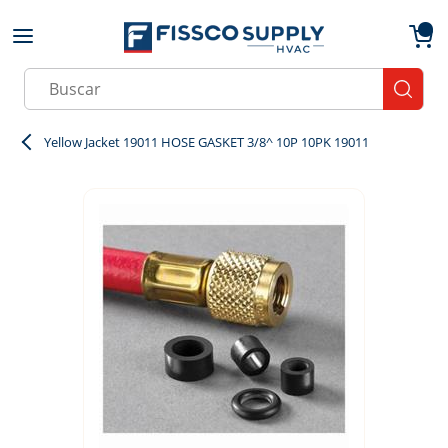
Skip to main content
menu
{0}
Site Search
submit
Yellow Jacket 19011 HOSE GASKET 3/8^ 10P 10PK 19011