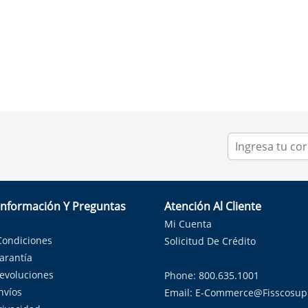
Información Y Preguntas
Atención Al Cliente
Mi Cuenta
Condiciones
Solicitud De Crédito
Garantía
Devoluciones
Phone: 800.635.1001
nvíos
Email:
E-Commerce@fisscosup