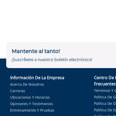
Mantente al tanto!
¡Suscríbete a nuestro boletín electrónico!
Información De La Empresa
Centro De 
Frecuentes
Acerca De Nosotros
Términos Y 
Carreras
Política De 
Ubicaciones Y Horarios
Política De 
Opiniones Y Testimonios
Política De E
Entrenamiento Y Pruebas