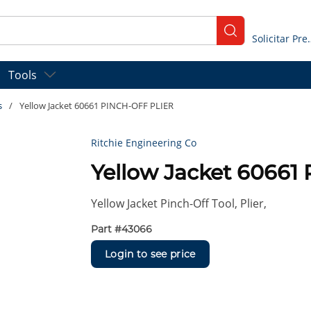
submit search
Solicitar
Tools
s
/
Yellow Jacket 60661 PINCH-OFF PLIER
Ritchie Engineering Co
Yellow Jacket 60661
Yellow Jacket Pinch-Off Tool, Plier,
Part #
43066
Login to see price