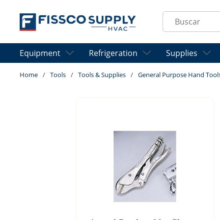
Skip to main content
Site Search
Equipment
Refrigeration
Supplies
Home
/
Tools
/
Tools & Supplies
/
General Purpose Hand Tool