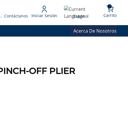
{0} 
Language
Carrito
Iniciar Sesión
 Presupuesto
Contáctanos
Espanol
Acerca De Nosotros
 PINCH-OFF PLIER