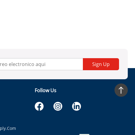
Sign Up
Follow Us
ply.com