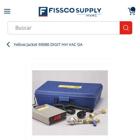
Skip to main content
menu
{0}
Site Search
submit
Yellow Jacket 69086 DIGIT HH VAC GA