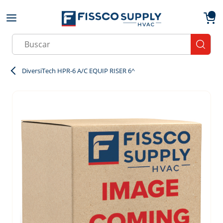
Skip to main content
menu
{0}
Site Search
submit
DiversiTech HPR-6 A/C EQUIP RISER 6^