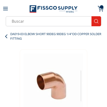
Skip to main content
menu
{0}
Site Search
submit
DA019-03 ELBOW SHORT 90DEG 90DEG 1/4"OD COPPER SOLDER
FITTING