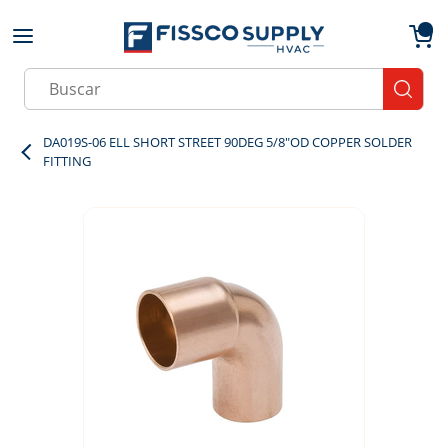
Skip to main content
menu
{0}
Site Search
submit
DA019S-06 ELL SHORT STREET 90DEG 5/8"OD COPPER SOLDER
FITTING