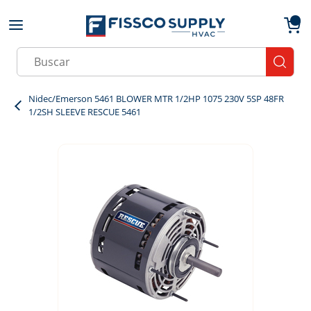
Skip to main content
menu
{0}
Site Search
submit
Nidec/Emerson 5461 BLOWER MTR 1/2HP 1075 230V 5SP 48FR
1/2SH SLEEVE RESCUE 5461