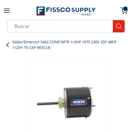
Skip to main content
menu
{0}
Site Search
submit
Nidec/Emerson 5462 COND MTR 1/3HP 1075 230V 2SP 48FR
1/2SH TE CAP RESCUE