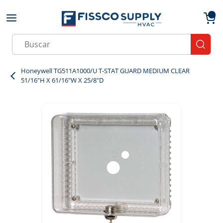
Skip to main content
menu
{0}
Site Search
submit
Honeywell TG511A1000/U T-STAT GUARD MEDIUM CLEAR
51/16"H X 61/16"W X 25/8"D