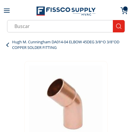
Skip to main content
menu
{0}
Site Search
submit
Hugh M. Cunningham DA014-04 ELBOW 45DEG 3/8^O 3/8"OD
COPPER SOLDER FITTING