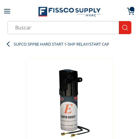
Skip to main content
menu
{0}
Site Search
submit
SUPCO SPP8E HARD START 1-5HP RELAY/START CAP