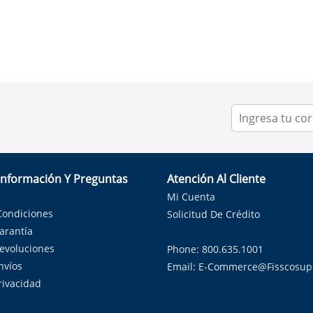
Información Y Preguntas
Atención Al Cliente
Mi Cuenta
Condiciones
Solicitud De Crédito
Garantía
Devoluciones
Phone: 800.635.1001
nvíos
Email:
E-Commerce@fisscosup
Privacidad