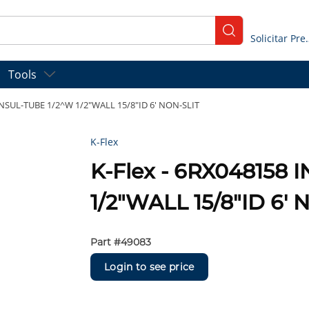
submit search
Solicitar
Tools
 INSUL-TUBE 1/2^W 1/2"WALL 15/8"ID 6' NON-SLIT
K-Flex
K-Flex - 6RX048158 
1/2"WALL 15/8"ID 6' 
Part #
49083
Login to see price