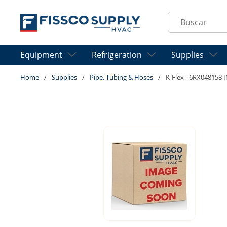
Skip to main content
Site Search
Equipment
Refrigeration
Supplies
Home
/
Supplies
/
Pipe, Tubing & Hoses
/
K-Flex - 6RX048158