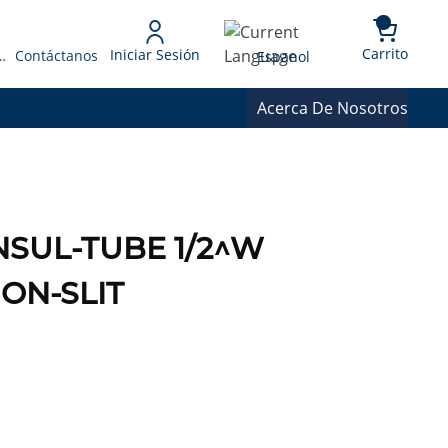
{0} 
Language
Carrito
Iniciar Sesión
 Presupuesto
Contáctanos
Espanol
Acerca De Nosotros
INSUL-TUBE 1/2^W
NON-SLIT