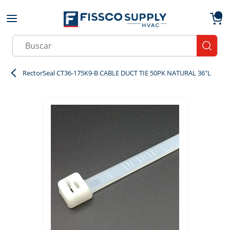
Skip to main content
menu
{0}
Site Search
submit
RectorSeal CT36-175K9-B CABLE DUCT TIE 50PK NATURAL 36"L