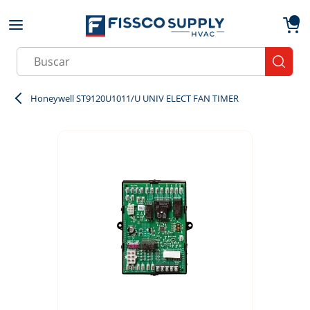
Skip to main content
menu
{0}
Site Search
submit
Honeywell ST9120U1011/U UNIV ELECT FAN TIMER