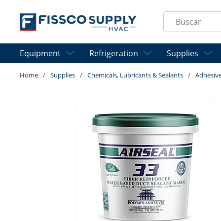
Skip to main content
Site Search
Equipment
Refrigeration
Supplies
Home
/
Supplies
/
Chemicals, Lubricants & Sealants
/
Adhesive