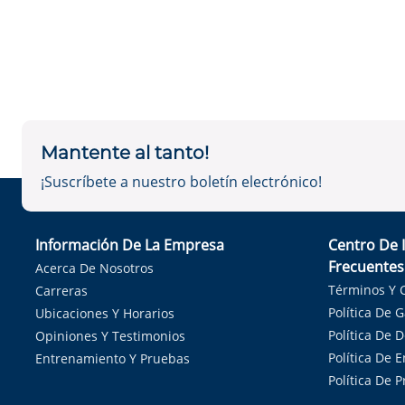
Mantente al tanto!
¡Suscríbete a nuestro boletín electrónico!
Información De La Empresa
Centro De 
Frecuentes
Acerca De Nosotros
Términos Y 
Carreras
Política De 
Ubicaciones Y Horarios
Política De 
Opiniones Y Testimonios
Política De E
Entrenamiento Y Pruebas
Política De 