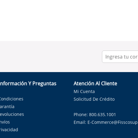
Información Y Preguntas
Atención Al Cliente
Mi Cuenta
Condiciones
Solicitud De Crédito
Garantía
Devoluciones
Phone: 800.635.1001
nvíos
Email:
E-Commerce@fisscosup
Privacidad