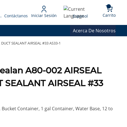
{0} 
Language
Carrito
Iniciar Sesión
 Presupuesto
Contáctanos
Espanol
Acerca De Nosotros
L DUCT SEALANT AIRSEAL #33 AS33-1
Sealan A80-002 AIRSEAL
T SEALANT AIRSEAL #33
 Bucket Container, 1 gal Container, Water Base, 12 to