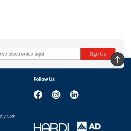
Sign Up
Follow Us
ply.com