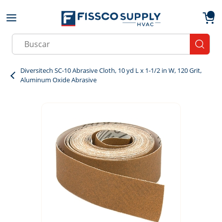
Skip to main content
menu
{0}
Site Search
submit
Diversitech SC-10 Abrasive Cloth, 10 yd L x 1-1/2 in W, 120 Grit,
Aluminum Oxide Abrasive