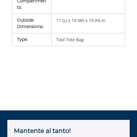
Compartmen
ts
:
Outside
11 (L) x 10 (W) x 19 (H) in
Dimensions
:
Type
:
Tool Tote Bag
Mantente al tanto!