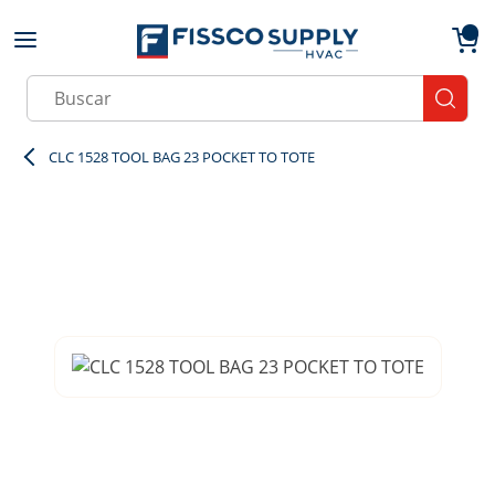
Skip to main content
menu
{0}
Site Search
submit
CLC 1528 TOOL BAG 23 POCKET TO TOTE