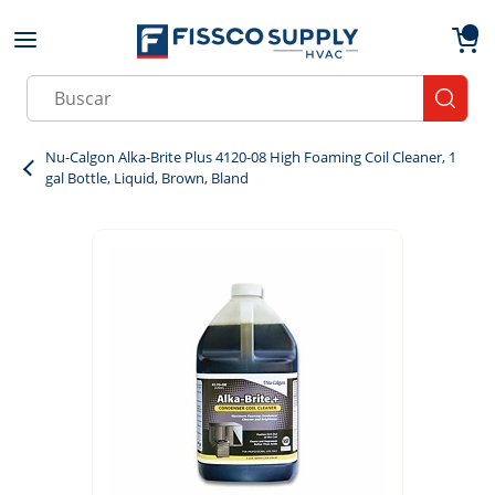
Skip to main content
menu
{0}
Site Search
submit
Nu-Calgon Alka-Brite Plus 4120-08 High Foaming Coil Cleaner, 1
gal Bottle, Liquid, Brown, Bland