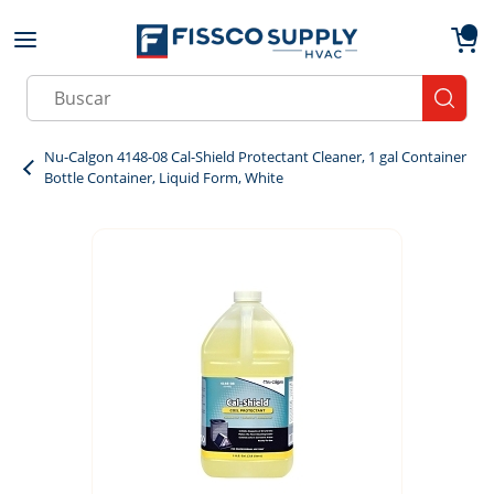
Skip to main content
menu
{0}
Site Search
submit
Nu-Calgon 4148-08 Cal-Shield Protectant Cleaner, 1 gal Container
Bottle Container, Liquid Form, White