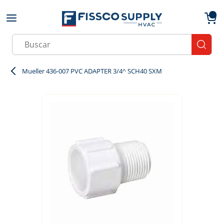
Skip to main content
menu
{0}
Site Search
submit
Mueller 436-007 PVC ADAPTER 3/4^ SCH40 SXM