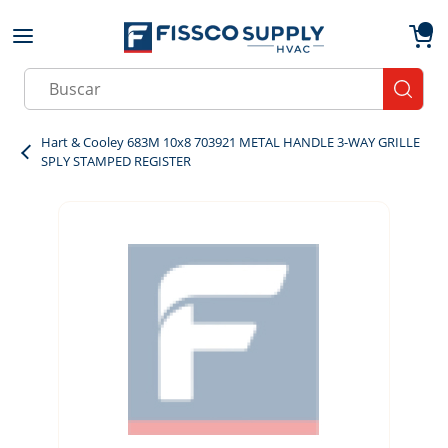
Skip to main content
menu
{0}
Site Search
submit
Hart & Cooley 683M 10x8 703921 METAL HANDLE 3-WAY GRILLE
SPLY STAMPED REGISTER