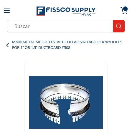
Skip to main content
menu
{0}
Site Search
submit
M&M METAL MCO-103 START COLLAR 6IN TAB-LOCK W/HOLES
FOR 1" OR 1.5" DUCTBOARD #508