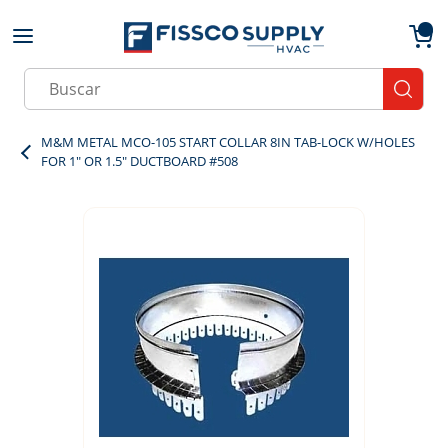
Skip to main content
menu
{0}
Site Search
submit
M&M METAL MCO-105 START COLLAR 8IN TAB-LOCK W/HOLES
FOR 1" OR 1.5" DUCTBOARD #508