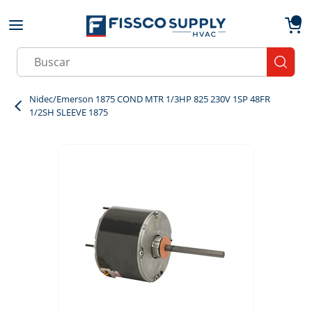
Skip to main content
menu
{0}
Site Search
submit
Nidec/Emerson 1875 COND MTR 1/3HP 825 230V 1SP 48FR
1/2SH SLEEVE 1875