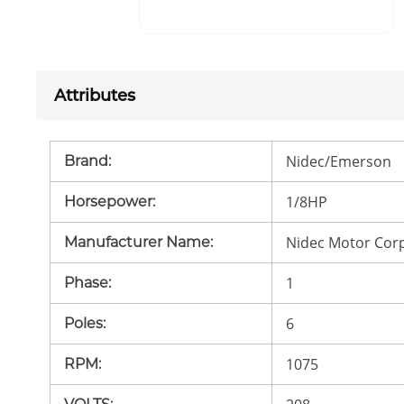
Attributes
Nidec/Emerson
Brand
:
1/8HP
Horsepower
:
Nidec Motor Cor
Manufacturer Name
:
1
Phase
:
6
Poles
:
1075
RPM
: