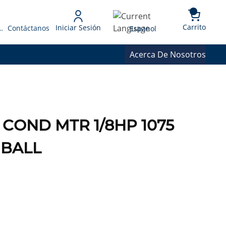
{0} 
Language
Carrito
Iniciar Sesión
 Presupuesto
Contáctanos
Espanol
Acerca De Nosotros
 COND MTR 1/8HP 1075
 BALL