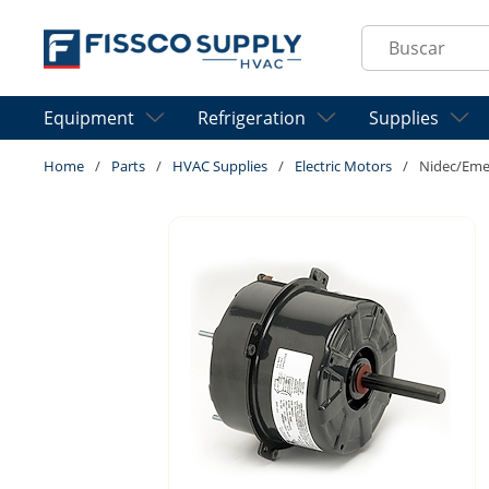
Skip to main content
Site Search
Equipment
Refrigeration
Supplies
Home
/
Parts
/
HVAC Supplies
/
Electric Motors
/
Nidec/Eme