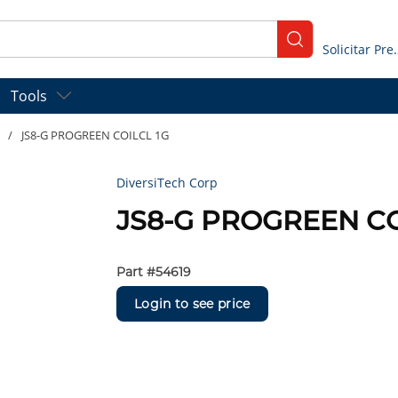
submit search
Solicitar
Tools
/
JS8-G PROGREEN COILCL 1G
DiversiTech Corp
JS8-G PROGREEN CO
Part #
54619
Login to see price