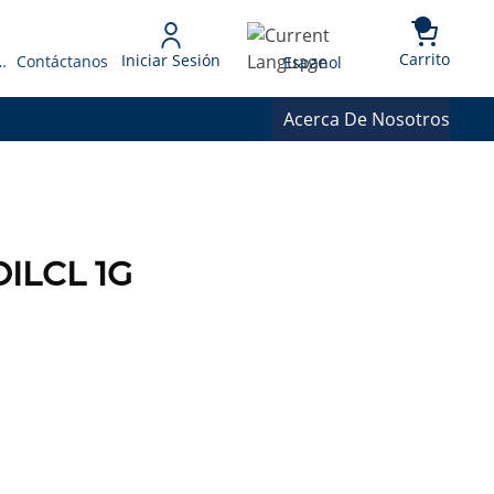
{0} 
Language
Carrito
Iniciar Sesión
 Presupuesto
Contáctanos
Espanol
Acerca De Nosotros
ILCL 1G