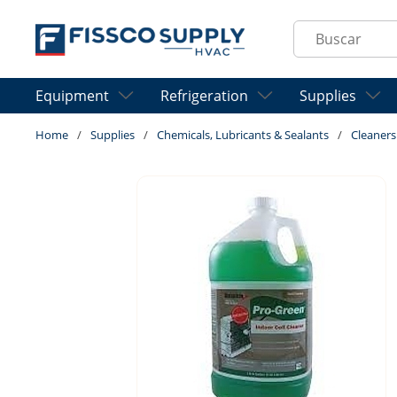
Skip to main content
Site Search
Equipment
Refrigeration
Supplies
Home
/
Supplies
/
Chemicals, Lubricants & Sealants
/
Cleaners