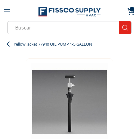
Skip to main content
menu
{0}
Site Search
submit
Yellow Jacket 77940 OIL PUMP 1-5 GALLON