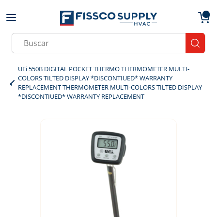
Skip to main content
menu
{0}
Site Search
submit
UEi 550B DIGITAL POCKET THERMO THERMOMETER MULTI-
COLORS TILTED DISPLAY *DISCONTIUED* WARRANTY
REPLACEMENT THERMOMETER MULTI-COLORS TILTED DISPLAY
*DISCONTIUED* WARRANTY REPLACEMENT