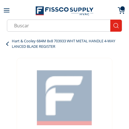
Skip to main content
menu
{0}
Site Search
submit
Hart & Cooley 684M 8x8 703933 WHT METAL HANDLE 4-WAY
LANCED BLADE REGISTER