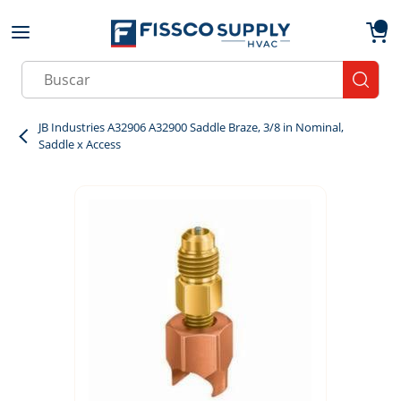
Skip to main content
menu
{0}
Site Search
submit
JB Industries A32906 A32900 Saddle Braze, 3/8 in Nominal,
Saddle x Access