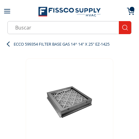
Skip to main content
menu
{0}
Site Search
submit
ECCO 599354 FILTER BASE GAS 14^ 14" X 25" EZ-1425