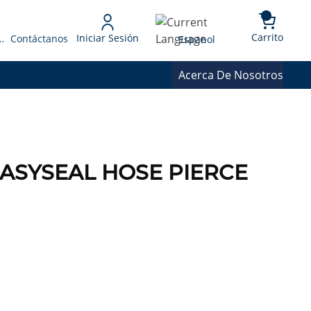
{0} 
Language
Carrito
Iniciar Sesión
 Presupuesto
Contáctanos
Espanol
Acerca De Nosotros
 EASYSEAL HOSE PIERCE