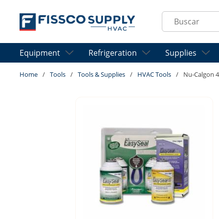
Skip to main content
Site Search
Equipment
Refrigeration
Supplies
Home
/
Tools
/
Tools & Supplies
/
HVAC Tools
/
Nu-Calgon 