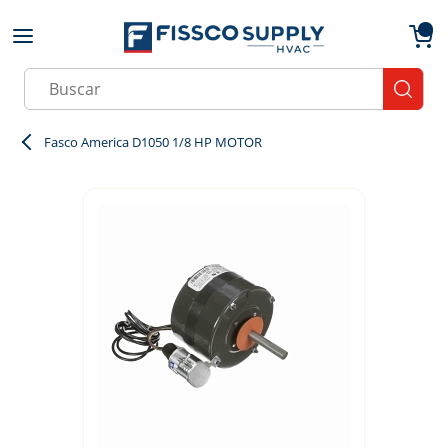
Skip to main content
menu
{0}
Site Search
submit
Fasco America D1050 1/8 HP MOTOR