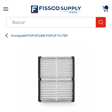
Skip to main content
menu
{0}
Site Search
submit
Honeywell POPUP2400 POPUP FILTER