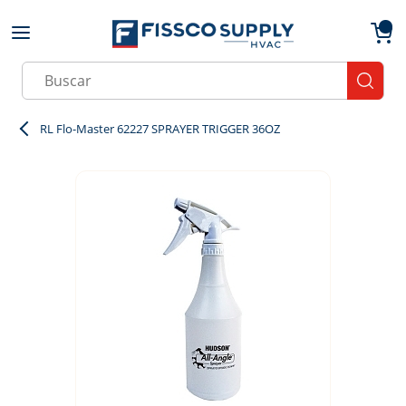
Skip to main content
menu
{0}
Site Search
submit
RL Flo-Master 62227 SPRAYER TRIGGER 36OZ