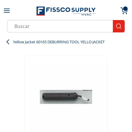
Skip to main content
menu
{0}
Site Search
submit
Yellow Jacket 60165 DEBURRING TOOL YELLO JACKET