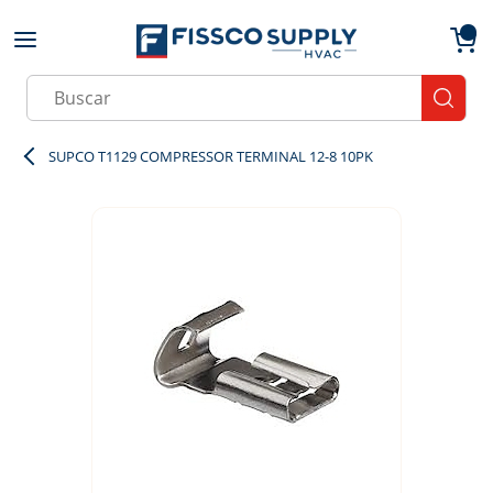
Skip to main content
menu
{0}
Site Search
submit
SUPCO T1129 COMPRESSOR TERMINAL 12-8 10PK