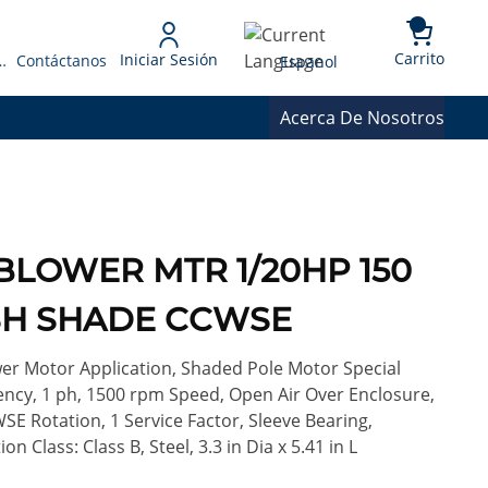
{0} 
Language
Carrito
Iniciar Sesión
 Presupuesto
Contáctanos
Espanol
Acerca De Nosotros
 BLOWER MTR 1/20HP 150
16SH SHADE CCWSE
er Motor Application, Shaded Pole Motor Special
uency, 1 ph, 1500 rpm Speed, Open Air Over Enclosure,
CWSE Rotation, 1 Service Factor, Sleeve Bearing,
 Class: Class B, Steel, 3.3 in Dia x 5.41 in L