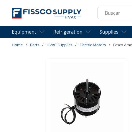
Skip to main content
Site Search
Equipment
Refrigeration
Supplies
Home
/
Parts
/
HVAC Supplies
/
Electric Motors
/
Fasco Ame