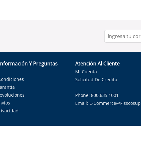
Información Y Preguntas
Atención Al Cliente
Mi Cuenta
Condiciones
Solicitud De Crédito
Garantía
Devoluciones
Phone: 800.635.1001
nvíos
Email:
E-Commerce@fisscosup
Privacidad
ndo con orgullo soluciones de HVAC en el estado de la Estrella Sol