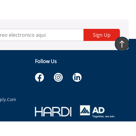
Sign Up
Follow Us
ply.com
itaria.