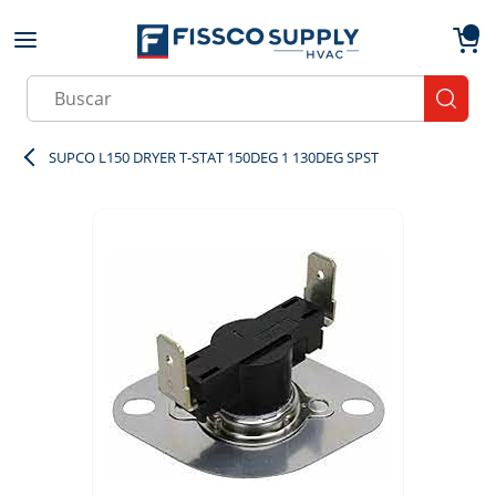
Skip to main content
menu
{0}
Site Search
submit
SUPCO L150 DRYER T-STAT 150DEG 1 130DEG SPST