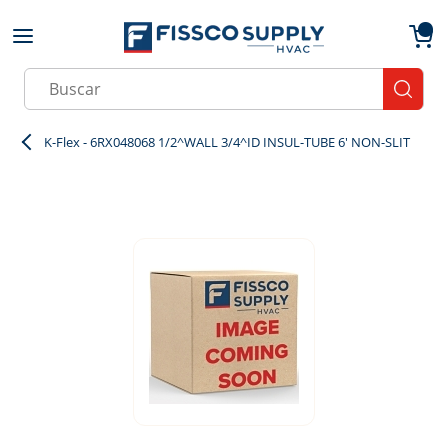
Skip to main content
menu
{0}
Site Search
submit
K-Flex - 6RX048068 1/2^WALL 3/4^ID INSUL-TUBE 6' NON-SLIT