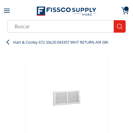
Skip to main content
menu
{0}
Site Search
submit
Hart & Cooley 672 20x20 043357 WHT RETURN AIR GRI