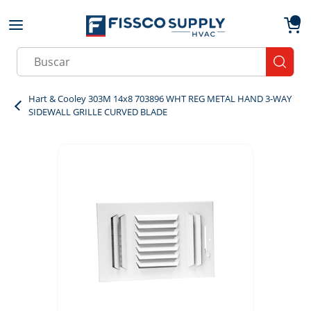
Skip to main content
menu
{0}
Site Search
submit
Hart & Cooley 303M 14x8 703896 WHT REG METAL HAND 3-WAY
SIDEWALL GRILLE CURVED BLADE