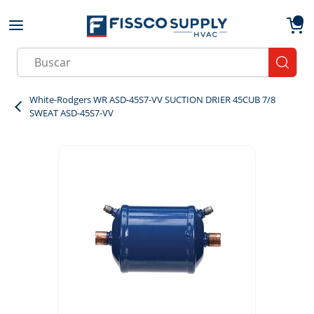
Skip to main content
menu
{0}
Site Search
submit
White-Rodgers WR ASD-45S7-VV SUCTION DRIER 45CUB 7/8
SWEAT ASD-45S7-VV