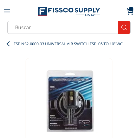
Skip to main content
menu
{0}
Site Search
submit
ESP NS2-0000-03 UNIVERSAL AIR SWITCH ESP .05 TO 10" WC