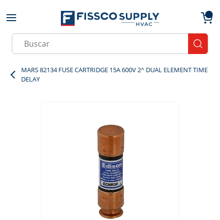
Skip to main content
menu
{0}
Site Search
submit
MARS 82134 FUSE CARTRIDGE 15A 600V 2^ DUAL ELEMENT TIME
DELAY