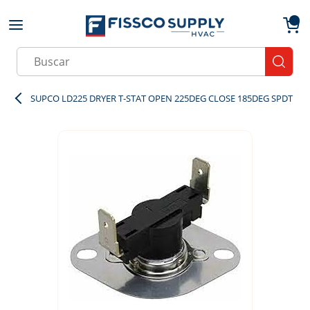
Skip to main content
menu
{0}
Site Search
submit
SUPCO LD225 DRYER T-STAT OPEN 225DEG CLOSE 185DEG SPDT