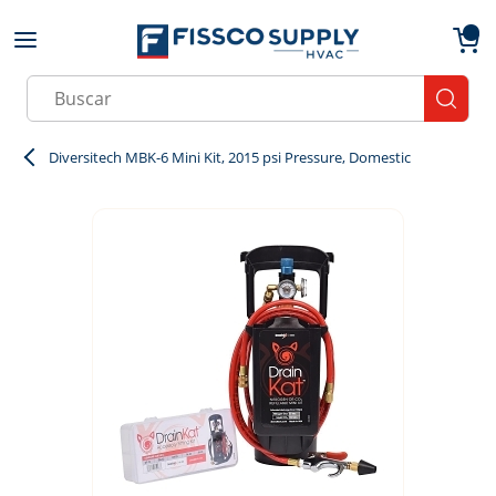
Skip to main content
menu
{0}
Site Search
submit
Diversitech MBK-6 Mini Kit, 2015 psi Pressure, Domestic