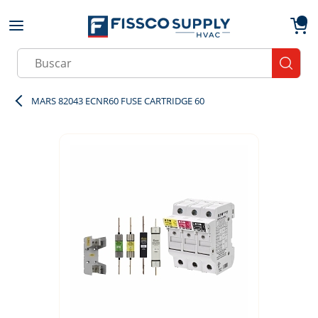
Skip to main content
menu
{0}
Site Search
submit
MARS 82043 ECNR60 FUSE CARTRIDGE 60