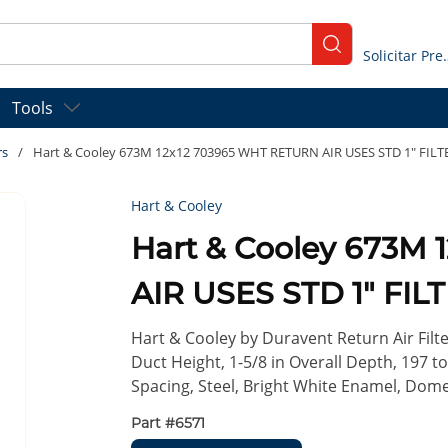
submit search
Solicitar
Tools
rs
/
Hart & Cooley 673M 12x12 703965 WHT RETURN AIR USES STD 1" FIL
Hart & Cooley
Hart & Cooley 673M
AIR USES STD 1" FI
Hart & Cooley by Duravent Return Air Filter
Duct Height, 1-5/8 in Overall Depth, 197 to
Spacing, Steel, Bright White Enamel, Dome
Part #
6571