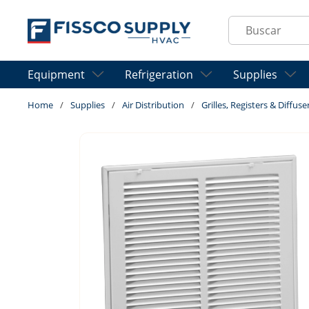
Skip to main content
Site Search
Equipment
Refrigeration
Supplies
Home
/
Supplies
/
Air Distribution
/
Grilles, Registers & Diffuse