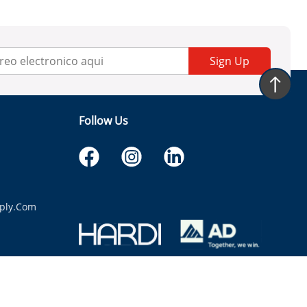
Sign Up
Follow Us
ply.com
itaria.