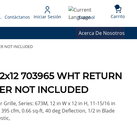
{0} 
Language
Carrito
Iniciar Sesión
 Presupuesto
Contáctanos
Espanol
Acerca De Nosotros
TER NOT INCLUDED
 12x12 703965 WHT RETURN
LTER NOT INCLUDED
 Grille, Series: 673M, 12 in W x 12 in H, 11-15/16 in
 395 cfm, 0.66 sq-ft, 40 deg Deflection, 1/2 in Blade
stic,