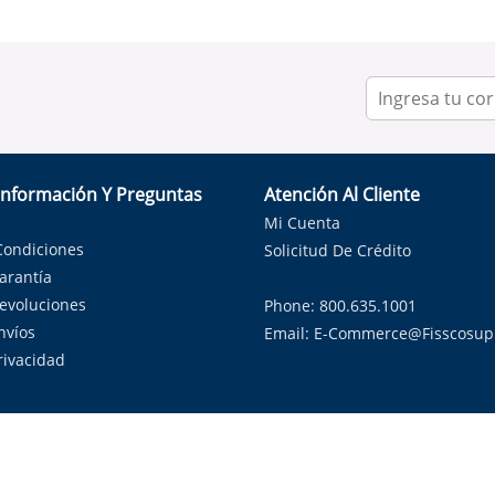
Información Y Preguntas
Atención Al Cliente
Mi Cuenta
Condiciones
Solicitud De Crédito
Garantía
Devoluciones
Phone: 800.635.1001
nvíos
Email:
E-Commerce@fisscosup
Privacidad
ndo con orgullo soluciones de HVAC en el estado de la Estrella Sol